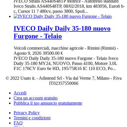
IVECO Stralis AS440S48TP Motrice - Autotreno standard
Iveco Stralis AS440S48TP, 08/02/2018, km 483056, Euro6 b-
c, Cursor 11 ? 480cv, passo 3800, Spoil...
IVECO Daily Daily 35-180 nuovo
Furgone - Telaio
Veicoli commerciali, macchine agricole
-
Rimini (Rimini)
-
Agosto 9, 2026
39500.00 €
IVECO Daily Daily 35-180 nuovo Furgone - Telaio Iveco
Daily 35-180 MY24, NUOVO, Passo 4100, Motore 3.0L
F1C 176CV Euro 6e HD, 195/75R16 IC 110 ECO, Po...
© 2022 Usato it. - Adintend Srl - Via dal Verme 7, Milano - P.iva
IT02357550066
Accedi
Crea un account gratuito
Pubblica il tuo annuncio gratuitamente
Privacy Policy
Termini e condizioni
FAQ