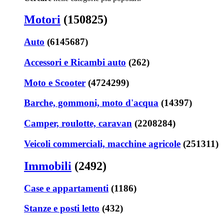
Motori
(150825)
Auto
(6145687)
Accessori e Ricambi auto
(262)
Moto e Scooter
(4724299)
Barche, gommoni, moto d'acqua
(14397)
Camper, roulotte, caravan
(2208284)
Veicoli commerciali, macchine agricole
(251311)
Immobili
(2492)
Case e appartamenti
(1186)
Stanze e posti letto
(432)