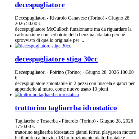
decespugliatore
Decespugliatori
-
Rivarolo Canavese (Torino)
-
Giugno 28,
2026
50.00 €
decespugliatore McCulloch funzionante ma da riguardare la
carburazione con serbatoio della benzina adattato perché
sprovvisto di quello originale per ...
decespugliatore stiga 30cc
Decespugliatori
-
Poirino (Torino)
-
Giugno 28, 2026
100.00
€
decespugliatore smontabile in 2 pezzi con miscela e ganci per
appenderlo al muro. come nuovo usato 10 pieni
trattorino tagliaerba idrostatico
Tagliaerba e Tosaerba
-
Pinerolo (Torino)
-
Giugno 28, 2026
1750.00 €
trattorino tagliaerba idrostatico gianni ferrari playgreen motore
bicilindrico a benzina 18 hp funzionante piatto frontale e